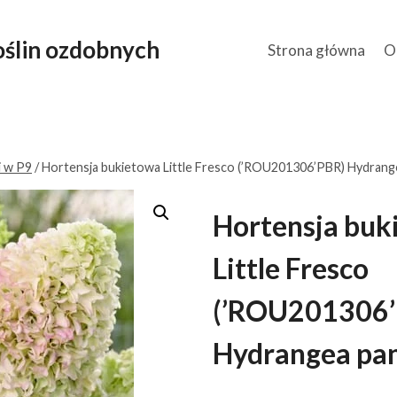
ślin ozdobnych
Strona główna
O
i w P9
/
Hortensja bukietowa Little Fresco (’ROU201306’PBR) Hydrange
Hortensja buk
Little Fresco
(’ROU201306’
Hydrangea pan