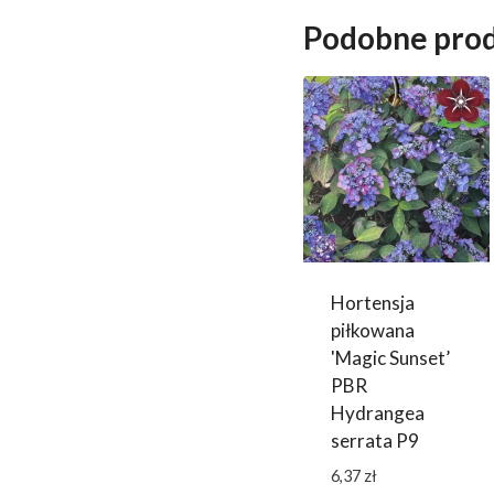
Podobne pro
Hortensja
piłkowana
'Magic Sunset’
PBR
Hydrangea
serrata P9
6,37
zł