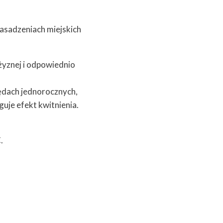
asadzeniach miejskich
 żyznej i odpowiednio
pędach jednorocznych,
uje efekt kwitnienia.
.