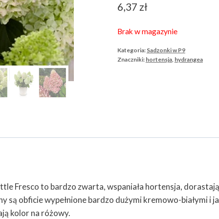
6,37
zł
Brak w magazynie
Kategoria:
Sadzonki w P9
Znaczniki:
hortensja
,
hydrangea
ttle Fresco to bardzo zwarta, wspaniała hortensja, dorasta
iny są obficie wypełnione bardzo dużymi kremowo-białymi i j
ają kolor na różowy.