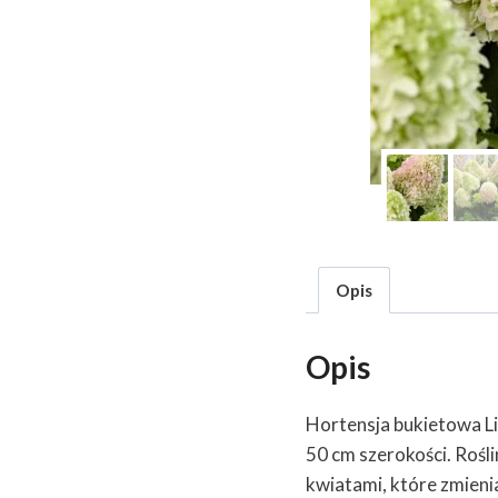
Opis
Opis
Hortensja bukietowa Li
50 cm szerokości. Rośl
kwiatami, które zmieni