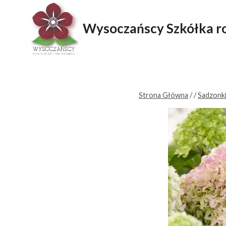
Przejdź
do
Wysoczańscy Szkółka ro
treści
Strona Główna
/
/
Sadzonk