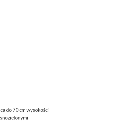
jąca do 70 cm wysokości
asnozielonymi