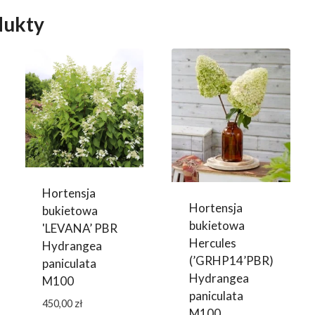
dukty
Hortensja
Hortensja
bukietowa
bukietowa
'LEVANA’ PBR
Hercules
Hydrangea
(’GRHP14’PBR)
paniculata
Hydrangea
M100
paniculata
450,00
zł
M100