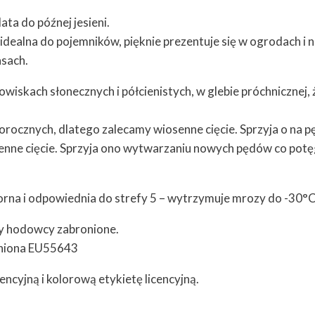
ta do późnej jesieni.
alna do pojemników, pięknie prezentuje się w ogrodach i n
asach.
nowiskach słonecznych i półcienistych, w glebie próchnicznej,
orocznych, dlatego zalecamy wiosenne cięcie. Sprzyja o na 
nne cięcie. Sprzyja ono wytwarzaniu nowych pędów co potęg
rna i odpowiednia do strefy 5 – wytrzymuje mrozy do -30°C
y hodowcy zabronione.
niona EU55643
encyjną i kolorową etykietę licencyjną.