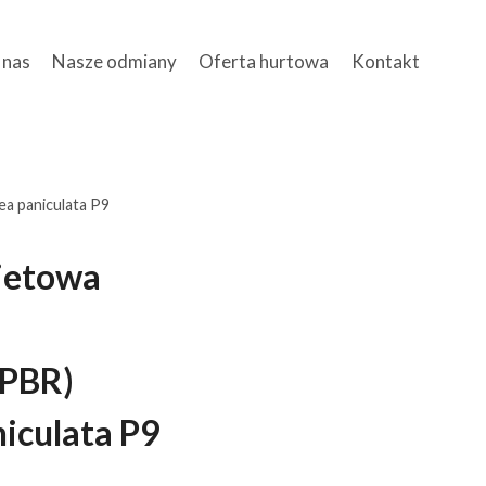
 nas
Nasze odmiany
Oferta hurtowa
Kontakt
a paniculata P9
ietowa
PBR)
iculata P9