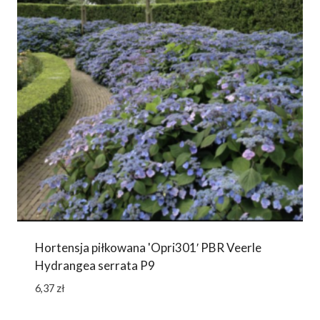
Hortensja piłkowana 'Opri301′ PBR Veerle
Hydrangea serrata P9
6,37
zł