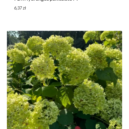
6,37
zł