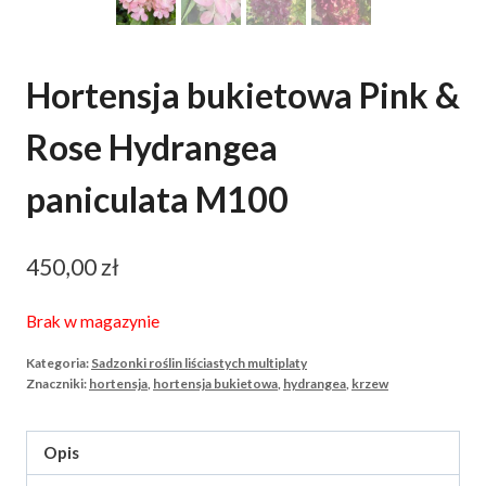
Hortensja bukietowa Pink &
Rose Hydrangea
paniculata M100
450,00
zł
Brak w magazynie
Kategoria:
Sadzonki roślin liściastych multiplaty
Znaczniki:
hortensja
,
hortensja bukietowa
,
hydrangea
,
krzew
Opis