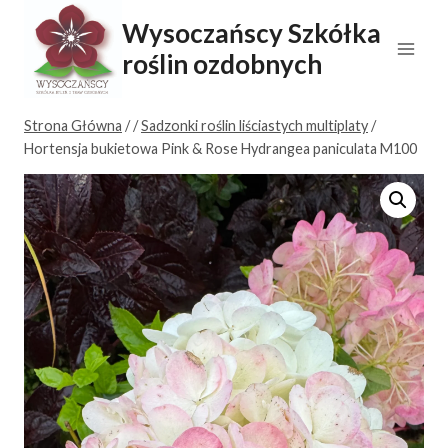
Przejdź
Wysoczańscy Szkółka
do
roślin ozdobnych
treści
Strona Główna
/
/
Sadzonki roślin liściastych multiplaty
/
Hortensja bukietowa Pink & Rose Hydrangea paniculata M100