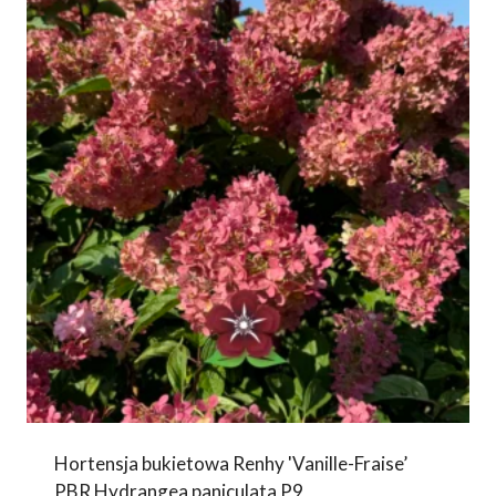
Hortensja bukietowa Renhy 'Vanille-Fraise’
PBR Hydrangea paniculata P9