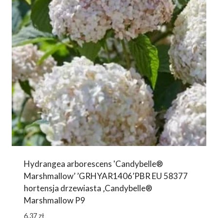
Hydrangea arborescens 'Candybelle®
Marshmallow’ ’GRHYAR1406’PBR EU 58377
hortensja drzewiasta ‚Candybelle®
Marshmallow P9
6,37
zł