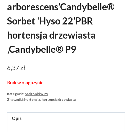
arborescens’Candybelle®
Sorbet 'Hyso 22’PBR
hortensja drzewiasta
‚Candybelle® P9
6,37
zł
Brak w magazynie
Kategoria:
Sadzonki w P9
Znaczniki:
hortensja
,
hortensja drzewiasta
Opis