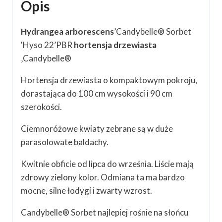
Opis
Hydrangea arborescens
’Candybelle® Sorbet
'Hyso 22’PBR
hortensja drzewiasta
‚Candybelle®
Hortensja drzewiasta o kompaktowym pokroju,
dorastająca do 100 cm wysokości i 90 cm
szerokości.
Ciemnoróżowe kwiaty zebrane są w duże
parasolowate baldachy.
Kwitnie obficie od lipca do września. Liście mają
zdrowy zielony kolor. Odmiana ta ma bardzo
mocne, silne łodygi i zwarty wzrost.
Candybelle® Sorbet najlepiej rośnie na słońcu