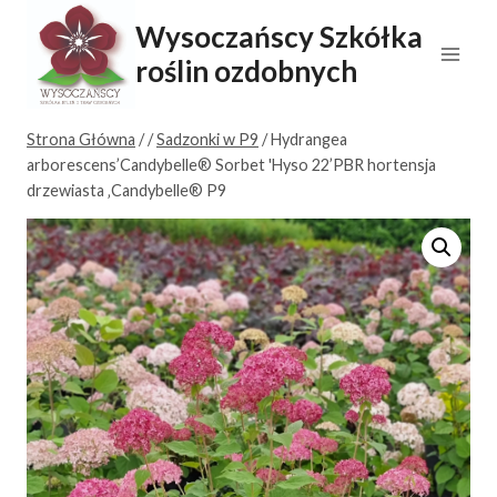
Przejdź
Wysoczańscy Szkółka
do
roślin ozdobnych
treści
Strona Główna
/
/
Sadzonki w P9
/
Hydrangea
arborescens’Candybelle® Sorbet 'Hyso 22’PBR hortensja
drzewiasta ‚Candybelle® P9