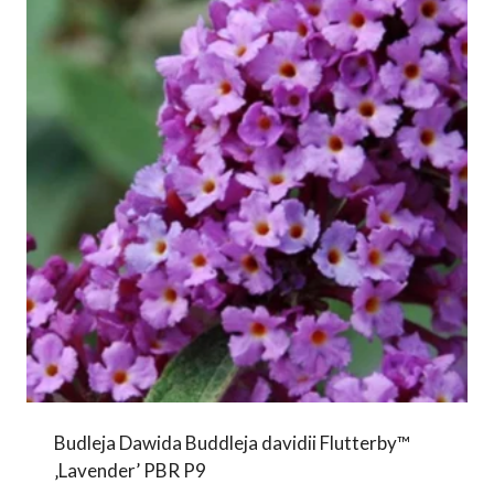
Budleja Dawida Buddleja davidii Flutterby™
‚Lavender’ PBR P9