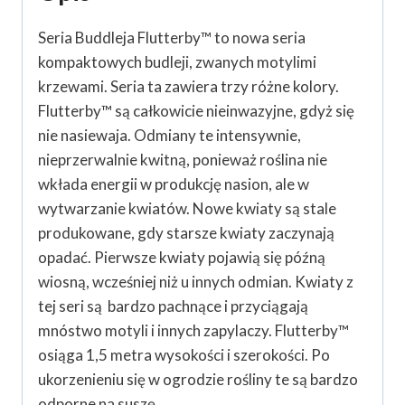
Seria Buddleja Flutterby™ to nowa seria
kompaktowych budleji, zwanych motylimi
krzewami. Seria ta zawiera trzy różne kolory.
Flutterby™ są całkowicie nieinwazyjne, gdyż się
nie nasiewaja. Odmiany te intensywnie,
nieprzerwalnie kwitną, ponieważ roślina nie
wkłada energii w produkcję nasion, ale w
wytwarzanie kwiatów. Nowe kwiaty są stale
produkowane, gdy starsze kwiaty zaczynają
opadać. Pierwsze kwiaty pojawią się późną
wiosną, wcześniej niż u innych odmian. Kwiaty z
tej seri są
bardzo pachnące i przyciągają
mnóstwo motyli i innych zapylaczy. Flutterby™
osiąga 1,5 metra wysokości i szerokości. Po
ukorzenieniu się w ogrodzie rośliny te są bardzo
odporne na suszę.