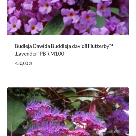
Budleja Dawida Buddleja davidii Flutterby™
‚Lavender’ PBR M100
450,00
zł