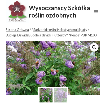
Przejdź
Wysoczańscy Szkółka
do
roślin ozdobnych
treści
Strona Główna
/
/
Sadzonki roślin liściastych multiplaty
/
Budleja DawidaBuddleja davidii Flutterby™ 'Peace’ PBR M100