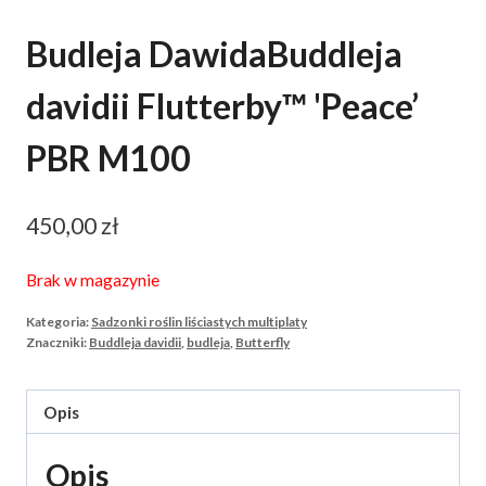
Budleja DawidaBuddleja
davidii Flutterby™ 'Peace’
PBR M100
450,00
zł
Brak w magazynie
Kategoria:
Sadzonki roślin liściastych multiplaty
Znaczniki:
Buddleja davidii
,
budleja
,
Butterfly
Opis
Opis