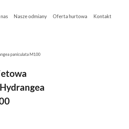
 nas
Nasze odmiany
Oferta hurtowa
Kontakt
ngea paniculata M100
ietowa
 Hydrangea
100