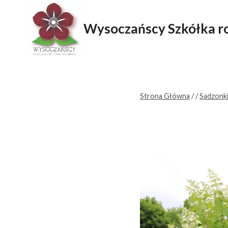
Przejdź
do
Wysoczańscy Szkółka ro
treści
Strona Główna
/
/
Sadzonki 