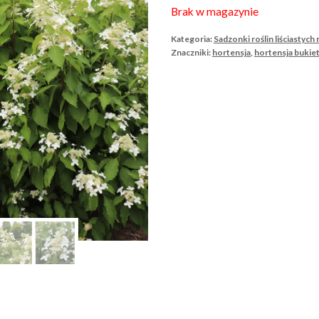
Brak w magazynie
Kategoria:
Sadzonki roślin liściastych 
Znaczniki:
hortensja
,
hortensja bukie