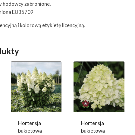
y hodowcy zabronione.
niona EU35709
encyjną i kolorową etykietę licencyjną.
dukty
Hortensja
Hortensja
belle®
bukietowa
bukietowa