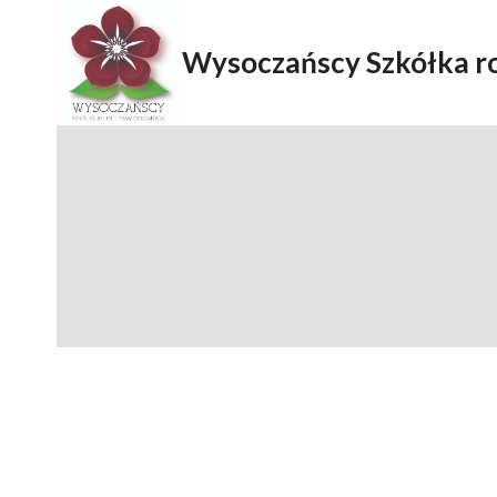
Przejdź
do
Wysoczańscy Szkółka ro
treści