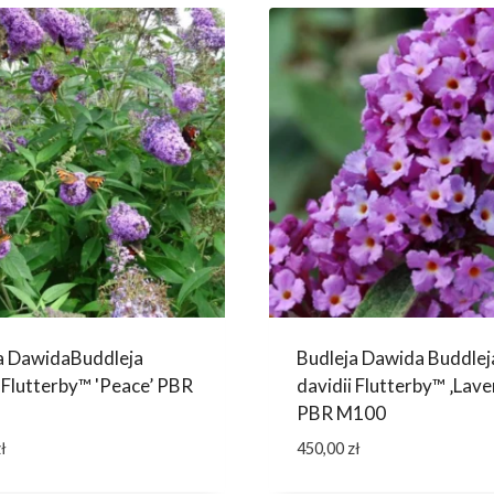
a DawidaBuddleja
Budleja Dawida Buddlej
i Flutterby™ 'Peace’ PBR
davidii Flutterby™ ‚Lave
PBR M100
ł
450,00
zł