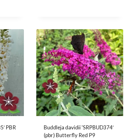
85′ PBR
Buddleja davidii 'SRPBUD374′
(pbr) Butterfly Red P9