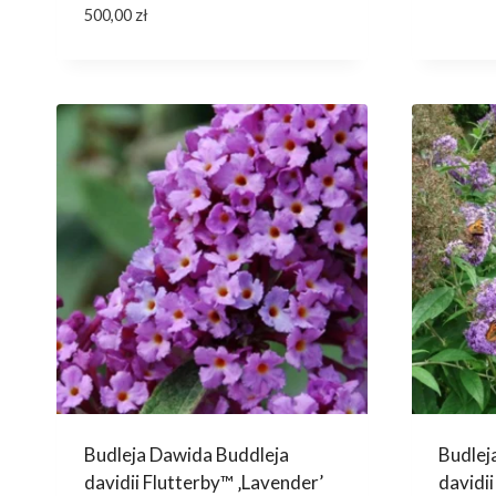
500,00
zł
Budleja Dawida Buddleja
Budlej
davidii Flutterby™ ‚Lavender’
davidi