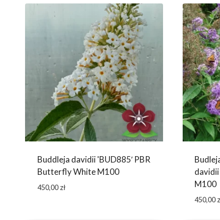
Buddleja davidii 'BUD885′ PBR
Budlej
Butterfly White M100
davidi
M100
450,00
zł
450,00
z