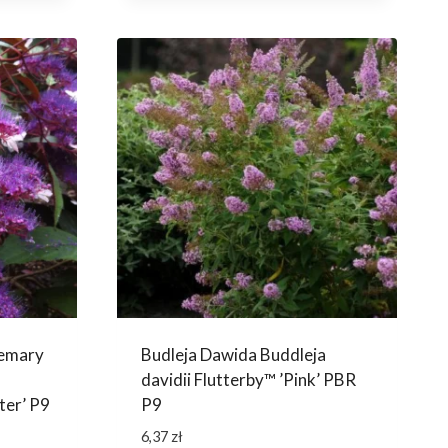
semary
Budleja Dawida Buddleja
davidii Flutterby™ ’Pink’ PBR
ter’ P9
P9
6,37
zł