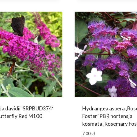
ja davidii 'SRPBUD374′
Hydrangea aspera ‚Ro
Butterfly Red M100
Foster’ PBR hortensja
kosmata ‚Rosemary Fos
7,00
zł