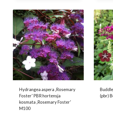
Hydrangea aspera ‚Rosemary
Buddle
Foster’ PBR hortensja
(pbr) 
kosmata ‚Rosemary Foster’
M100