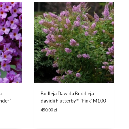
a
Budleja Dawida Buddleja
nder’
davidii Flutterby™ ’Pink’ M100
450,00
zł