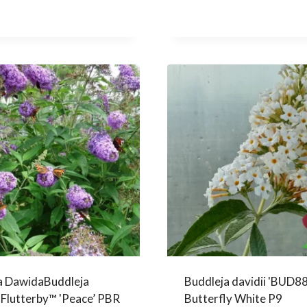
a DawidaBuddleja
Buddleja davidii 'BUD8
i Flutterby™ 'Peace’ PBR
Butterfly White P9