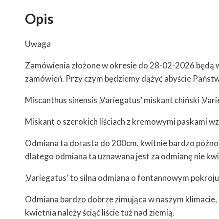
Opis
Uwaga
Zamówienia złożone w okresie do 28-02-2026 będą wy
zamówień. Przy czym będziemy dążyć abyście Państwo
Miscanthus sinensis ‚Variegatus’ miskant chiński ‚Var
Miskant o szerokich liściach z kremowymi paskami wzd
Odmiana ta dorasta do 200cm, kwitnie bardzo późno, 
dlatego odmiana ta uznawana jest za odmianę nie kwi
‚Variegatus’ to silna odmiana o fontannowym pokroju,
Odmiana bardzo dobrze zimująca w naszym klimacie, na
kwietnia należy ściąć liście tuż nad ziemią.