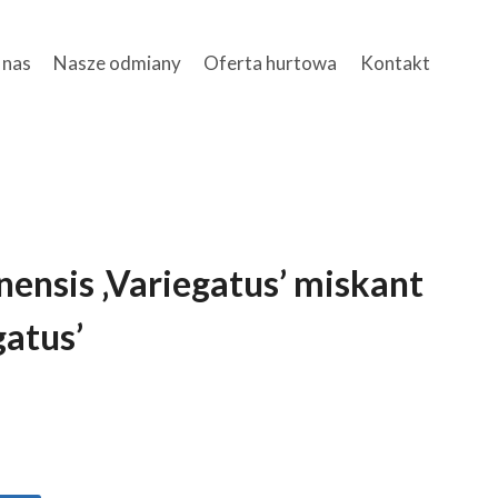
 nas
Nasze odmiany
Oferta hurtowa
Kontakt
nensis ‚Variegatus’ miskant
gatus’