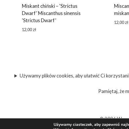
Miskant chiński – 'Strictus
Miscant
Dwarf’ Miscanthus sinensis
miskant
'Strictus Dwarf’
12,00
zł
12,00
zł
Używamy plików cookies, aby ułatwić Ci korzystanie 
Pamiętaj, że m
© 2026 Wysoc
Używamy ciasteczek, aby zapewnić najle