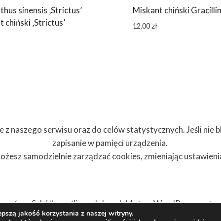
hus sinensis ‚Strictus’
Miskant chiński Gracill
 chiński ‚Strictus’
12,00
zł
z naszego serwisu oraz do celów statystycznych. Jeśli nie blo
zapisanie w pamięci urządzenia.
ożesz samodzielnie zarządzać cookies, zmieniając ustawieni
zańscy Szkółka roślin ozdobnych Motyw WordPress, autor
pszą jakość korzystania z naszej witryny.