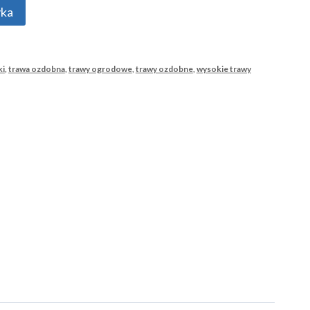
yka
ki
,
trawa ozdobna
,
trawy ogrodowe
,
trawy ozdobne
,
wysokie trawy