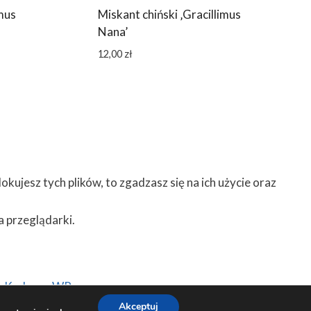
imus
Miskant chiński ‚Gracillimus
Nana’
12,00
zł
kujesz tych plików, to zgadzasz się na ich użycie oraz
a przeglądarki.
:
Kadence WP
Akceptuj