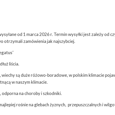
syłane od 1 marca 2026 r. Termin wysyłki jest zależy od cz
 otrzymali zamówienia jak najszybciej.
iegatus’
łuż liścia.
wiechy są duże różowo-boradowe, w polskim klimacie pojawia
tnącą w naszym klimacie.
 odporna na choroby i szkodniki.
jlepiej rośnie na glebach żyznych,
przepuszczalnych i wilg