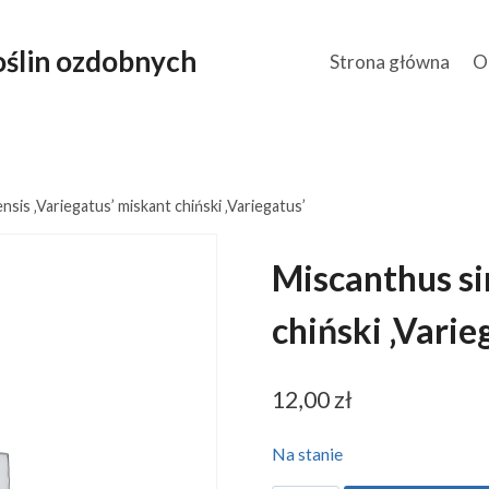
ślin ozdobnych
Strona główna
O
sis ‚Variegatus’ miskant chiński ‚Variegatus’
Miscanthus si
chiński ‚Varie
12,00
zł
Na stanie