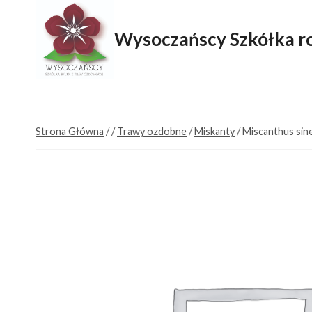
Przejdź
do
Wysoczańscy Szkółka ro
treści
Strona Główna
/
/
Trawy ozdobne
/
Miskanty
/
Miscanthus sinen