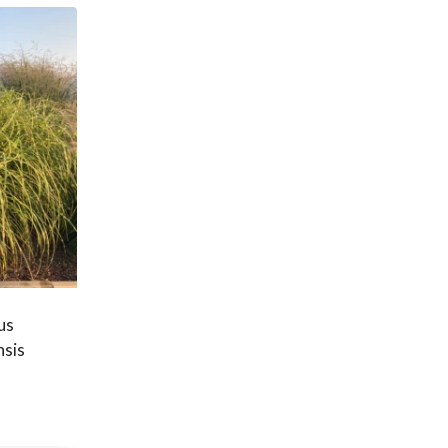
us
nsis