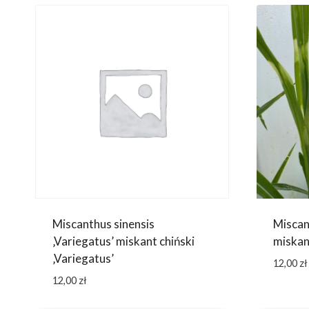
Miscanthus sinensis
Miscant
‚Variegatus’ miskant chiński
miskant
‚Variegatus’
12,00
zł
12,00
zł