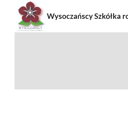
Przejdź
do
Wysoczańscy Szkółka ro
treści