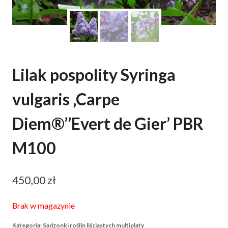
Lilak pospolity Syringa
vulgaris ‚Carpe
Diem®’’Evert de Gier’ PBR
M100
450,00
zł
Brak w magazynie
Kategoria:
Sadzonki roślin liściastych multiplaty