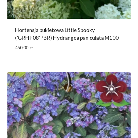
Hortensja bukietowa Little Spooky
(’GRHP08’PBR) Hydrangea paniculata M100
450,00
zł