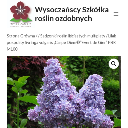
Przejdź
Wysoczańscy Szkółka
do
roślin ozdobnych
treści
Strona Główna
/
/
Sadzonki roślin liściastych multiplaty
/
Lilak
pospolity Syringa vulgaris ‚Carpe Diem®’’Evert de Gier’ PBR
M100