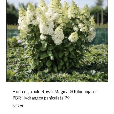
Hortensja bukietowa 'Magical® Kilimanjaro’
PBR Hydrangea paniculata P9
6,37
zł