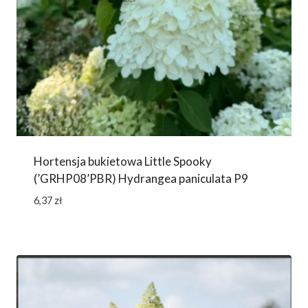
Hortensja bukietowa Little Spooky
(’GRHP08’PBR) Hydrangea paniculata P9
6,37
zł