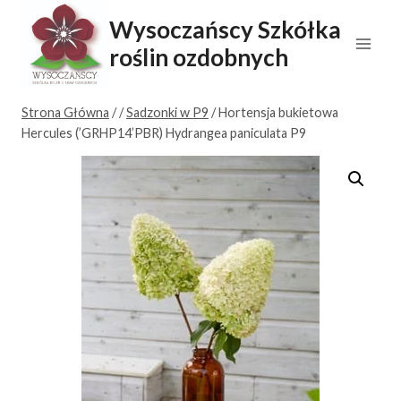
Przejdź
Wysoczańscy Szkółka
do
roślin ozdobnych
treści
Strona Główna
/
/
Sadzonki w P9
/
Hortensja bukietowa
Hercules (’GRHP14’PBR) Hydrangea paniculata P9